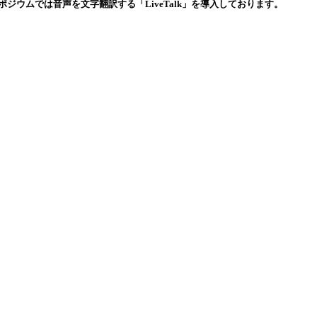
ポジウムでは音声を文字翻訳する「LiveTalk」を導入しております。