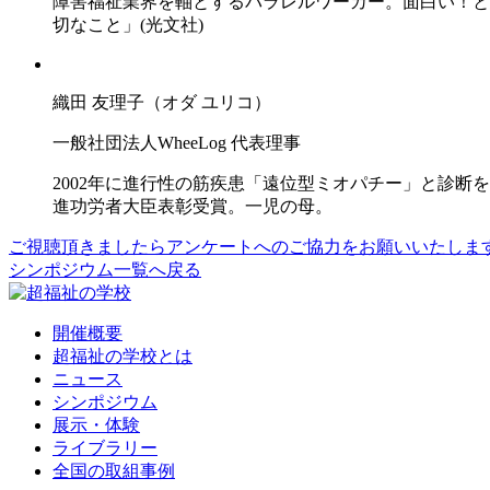
障害福祉業界を軸とするパラレルワーカー。面白い！と
切なこと」(光文社)
織田 友理子（オダ ユリコ）
一般社団法人WheeLog 代表理事
2002年に進行性の筋疾患「遠位型ミオパチー」と診
進功労者大臣表彰受賞。一児の母。
ご視聴頂きましたらアンケートへのご協力をお願いいたしま
シンポジウム一覧へ戻る
開催概要
超福祉の学校とは
ニュース
シンポジウム
展示・体験
ライブラリー
全国の取組事例