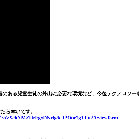
害のある児童生徒の外出に必要な環境など、今後テクノロジー
けたら幸いです。
g7kYroVSehNMZHrFgxDNclg8dJPOnr2gTEu2A/viewform