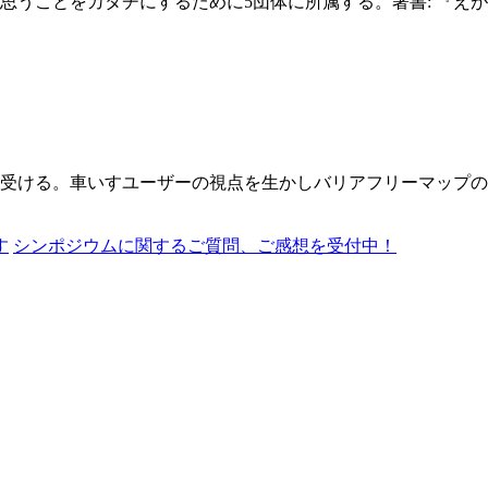
思うことをカタチにするために5団体に所属する。著書: 『えか
断を受ける。車いすユーザーの視点を生かしバリアフリーマップ
す
シンポジウムに関するご質問、ご感想を受付中！