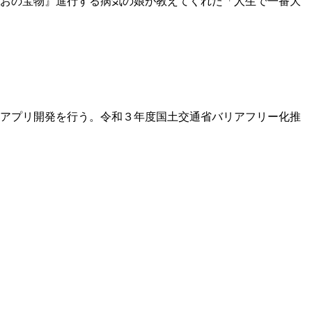
゙おの宝物』進行する病気の娘が教えてくれた「人生で一番大
のアプリ開発を行う。令和３年度国土交通省バリアフリー化推