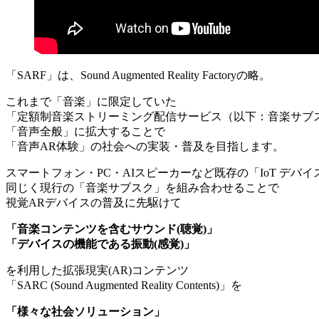
「SARF」は、
Sound Augmented Reality Factoryの略。
これまで「音楽」に限定していた
「定額制音楽ストリーミング配信サービス
（以下：音楽サブ
「音声全般」に拡大することで
「音声AR体験」の社会への
実装・普及を目指します。
スマートフォン・PC・AIスピーカーなど
既存の「IoT デバイ
同じく現行の「音楽サブスク」を
組み合わせることで
視覚ARデバイスの普及に先駆けて
「音楽コンテンツを含むサウンド(聴覚)」
「デバイスの機能である振動(感覚)」
を利用した拡張現実(AR)コンテンツ
「SARC
(Sound Augmented Reality Contents)
」を
「様々な社会ソリューション」