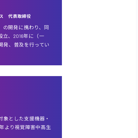
ス 代表取締役
ド」の開発に携わり、同
立、2016年に（一
開発、普及を行ってい
対象とした支援機器・
8年より視覚障害中高生
。