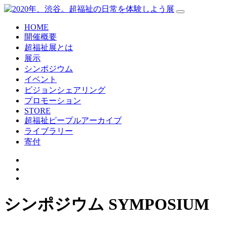
HOME
開催概要
超福祉展とは
展示
シンポジウム
イベント
ビジョンシェアリング
プロモーション
STORE
超福祉ピープルアーカイブ
ライブラリー
寄付
シンポジウム
SYMPOSIUM