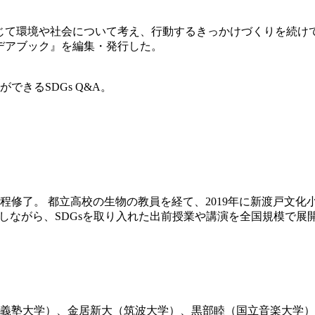
ションを通じて環境や社会について考え、行動するきっかけづくりを続けてい
アイデアブック』を編集・発行した。
きるSDGs Q&A。
修了。 都立高校の生物の教員を経て、2019年に新渡戸文化小
Earthと協働しながら、SDGsを取り入れた出前授業や講演を全国規模で
義塾大学）、金居新大（筑波大学）、黒部睦（国立音楽大学）