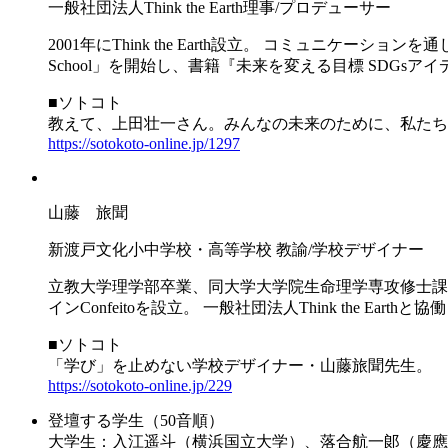
一般社団法人Think the Earth理事/プロデューサー
2001年にThink the Earth設立。 コミュニケー
School」を開始し、書籍『未来を変える目標 SDGs
■ソトコト
教えて、上田壮一さん。みんなの未来のために、私たちがで
https://sotokoto-online.jp/1297
山藤 旅聞
新渡戸文化小中学校・高等学校 教諭/学校デザイナー
立教大学理学部卒業、同大学大学院生命理学専攻修士課程
インConfeitoを設立。 一般社団法人Think the 
■ソトコト
「学び」を止めない学校デザイナー・山藤旅聞先生。
https://sotokoto-online.jp/229
登壇する学生（50音順）
大学生：入江遥斗（横浜国立大学）、落合航一郞（慶應