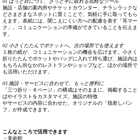
01
ぱっと目につく、さっと手に取れる気軽なツール
施設・店舗の案内所やチケットカウンター、チラシラックな
どさまざまなスポットに置くことで、気軽に手に取ってもら
えます。表紙には、聞こえにくい方への配慮を表す「耳マー
ク」。コミュニケーションの準備ができていることを伝えま
す。
02
小さくたたんでポケットへ。次の場所でも使えます
１枚の紙が、コミュニケーションの機会を広げます。小さく
折りたたんでポケットやバッグに入れて持ち運び、施設内は
もちろん街なかのレストランやショップなど、ほかの場所で
も活用いただけます。
03
施設・サービスに合わせて、もっと便利に
「三つ折り・６ページ」の構成はそのままに、掲載すること
ばやイラストをカスタマイズ。施設の特徴
やサービスの内容に合わせた、オリジナルの「指差しパン
フ」が作成できます。
こんなところで活用できます
・美術館