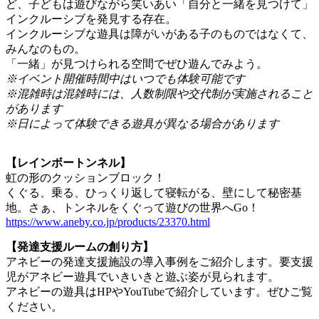
ど、子どもは遊びながら笑いあい「自分と一緒を見つけて」
インクルーシブを発見する存在。
インクルーシブな遊具は障がいがある子のものではなくて、
みんなのもの。
「一緒」が見つけられる空間でぜひ遊んでみよう。
※イベント開催時間中はいつでも体験可能です
※混雑時は混雑時には、人数制限や交代制が実施されること
があります
※日によって体験できる遊具が異なる場合があります
【レインボートンネル】
虹の形のクッションブロック！
くぐる、乗る、ひっくり返して寝転がる、壁にして秘密基
地。さぁ、トンネルをくぐって遊びの世界へGo！
https://www.aneby.co.jp/products/23370.html
【発達支援ルームの創り方】
アネビーの発達支援施設の導入事例をご紹介します。要支援
児がアネビー遊具でいきいきと遊ぶ姿が見られます。
アネビーの遊具はHPやYouTubeで紹介しています。ぜひご覧
ください。