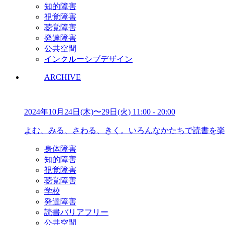
知的障害
視覚障害
聴覚障害
発達障害
公共空間
インクルーシブデザイン
ARCHIVE
2024年10月24日(木)〜29日(火)
11:00
-
20:00
よむ、みる、さわる、きく。いろんなかたちで読書を楽
身体障害
知的障害
視覚障害
聴覚障害
学校
発達障害
読書バリアフリー
公共空間