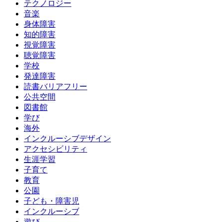
テクノロジー
音楽
身体障害
知的障害
視覚障害
聴覚障害
学校
発達障害
読書バリアフリー
公共空間
図書館
学び
海外
インクルーシブデザイン
アクセシビリティ
生涯学習
子育て
教育
公園
子ども・障害児
インクルーシブ
遊び