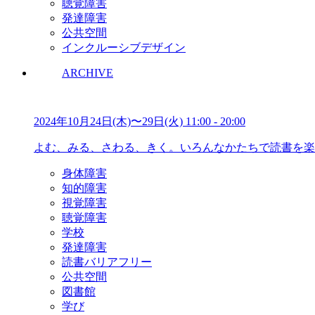
聴覚障害
発達障害
公共空間
インクルーシブデザイン
ARCHIVE
2024年10月24日(木)〜29日(火)
11:00
-
20:00
よむ、みる、さわる、きく。いろんなかたちで読書を楽
身体障害
知的障害
視覚障害
聴覚障害
学校
発達障害
読書バリアフリー
公共空間
図書館
学び