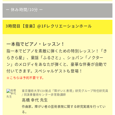
ー 休み時間/10分 ー
3時間目【音楽】@1Fレクリエーションホール
一本指でピアノ・レッスン！
指一本でピアノを素敵に弾くための特別レッスン！「き
らきら星」、童謡「ふるさと」、ショパン「ノクター
ン」のメロディをあなたが弾くと、豪華な伴奏が自動で
付いてきます。スペシャルゲストも登場！
※こちらは予約不要です。
東京藝術大学COI拠点「障がいと表現」研究グループ特任研究員
/ 同演奏藝術センター非常勤講師
高橋 幸代 先生
作曲家。障がい者の芸術表現に関する研究実践を行ってい
る。