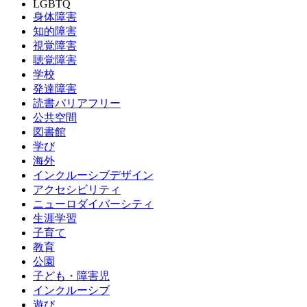
LGBTQ
身体障害
知的障害
視覚障害
聴覚障害
学校
発達障害
読書バリアフリー
公共空間
図書館
学び
海外
インクルーシブデザイン
アクセシビリティ
ニューロダイバーシティ
生涯学習
子育て
教育
公園
子ども・障害児
インクルーシブ
遊び