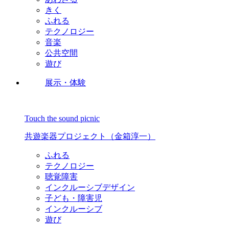
きく
ふれる
テクノロジー
音楽
公共空間
遊び
展示・体験
Touch the sound picnic
共遊楽器プロジェクト（金箱淳一）
ふれる
テクノロジー
聴覚障害
インクルーシブデザイン
子ども・障害児
インクルーシブ
遊び