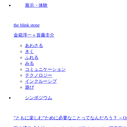
展示・体験
the blink stone
金箱淳一＋首藤圭介
あわさる
きく
ふれる
みる
コミュニケーション
テクノロジー
インクルーシブ
遊び
シンポジウム
”ともに楽しむ”ために必要なことってなんだろう？ ～On