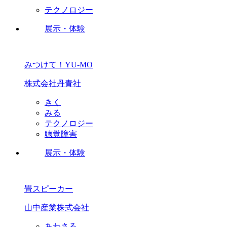
テクノロジー
展示・体験
みつけて！YU-MO
株式会社丹青社
きく
みる
テクノロジー
聴覚障害
展示・体験
畳スピーカー
山中産業株式会社
あわさる