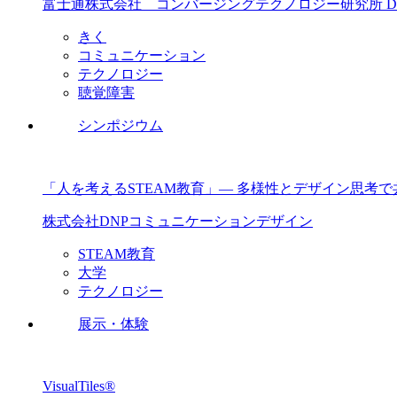
富士通株式会社 コンバージングテクノロジー研究所 D
きく
コミュニケーション
テクノロジー
聴覚障害
シンポジウム
「人を考えるSTEAM教育」― 多様性とデザイン思考
株式会社DNPコミュニケーションデザイン
STEAM教育
大学
テクノロジー
展示・体験
VisualTiles®