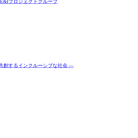
E&Iプロジェクトグループ
で共創するインクルーシブな社会 ―