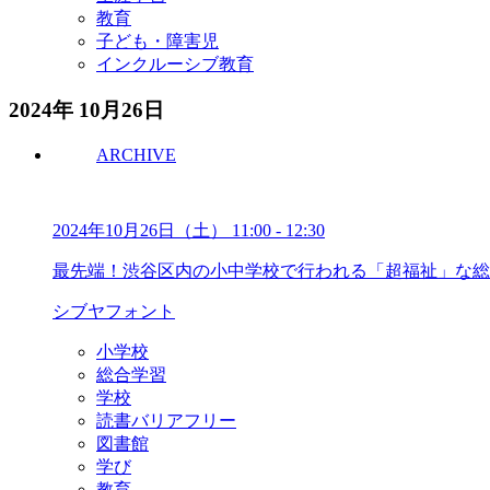
教育
子ども・障害児
インクルーシブ教育
2024年 10月26日
ARCHIVE
2024年10月26日（土）
11:00
-
12:30
最先端！渋谷区内の小中学校で行われる「超福祉」な総
シブヤフォント
小学校
総合学習
学校
読書バリアフリー
図書館
学び
教育