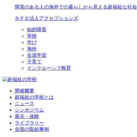
障害のある人の海外での暮らしから見える超福祉な社会
ＮＰＯ法人アクセプションズ
知的障害
学校
学び
海外
生涯学習
子育て
インクルーシブ教育
開催概要
超福祉の学校とは
ニュース
シンポジウム
展示・体験
ライブラリー
全国の取組事例