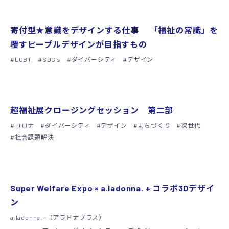
グッズ
寄付型★意識をデザインする仕事 「福祉の常識」を
覆すピープルデザインが目指すもの
LGBT
SDG's
ダイバーシティ
デザイン
シンポジウム
超福祉展クロージングセッション 第二部
コロナ
ダイバーシティ
デザイン
まちづくり
次世代
社会課題解決
プロモーション
Super Welfare Expo × a.ladonna. + コラボ3Dデザイ
ン
a.ladonna.+（アラドナプラス）