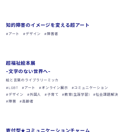
シンポジウム
知的障害のイメージを変える超アート
アート
デザイン
障害者
ライブラリー
超福祉絵本展
-文字のない世界へ-
絵と言葉のライブラリーミッカ
LGBT
アート
オンライン展示
コミュニケーション
デザイン
外国人
子育て
教育(生涯学習)
社会課題解決
障害
高齢者
グッズ
寄付型★コミュニケーションチャーム