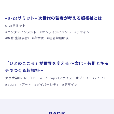
シンポジウム
~U-23サミット~ 次世代の若者が考える超福祉とは
U-23サミット
エンタテインメント
オンラインイベント
デザイン
教育(生涯学習)
次世代
社会課題解決
シンポジウム
「ひとのこころ」が世界を変える 〜文化・芸術とキモ
チでつくる超福祉〜
東京大学UNiTe ／EMPOWER Project／ボイス・オブ・ユース JAPAN
SDG's
アート
ダイバーシティ
デザイン
BACK