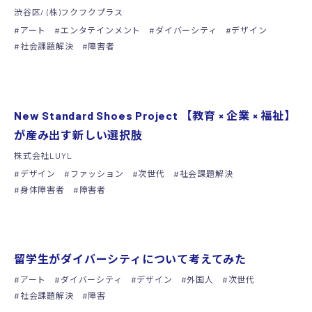
渋谷区/ (株)フクフクプラス
アート
エンタテインメント
ダイバーシティ
デザイン
社会課題解決
障害者
シンポジウム
New Standard Shoes Project 【教育 × 企業 × 福祉】
が産み出す新しい選択肢
株式会社LUYL
デザイン
ファッション
次世代
社会課題解決
身体障害者
障害者
シンポジウム
留学生がダイバーシティについて考えてみた
アート
ダイバーシティ
デザイン
外国人
次世代
社会課題解決
障害