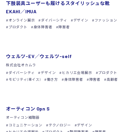
下肢装具ユーザーも履けるスタイリッシュな靴
EKAHI／IMUA
オンライン展示
ダイバーシティ
デザイン
ファッション
プロダクト
身体障害者
障害者
展示
ウェルツ-EV／ウェルツ-self
株式会社オカムラ
ダイバーシティ
デザイン
ヒカリエ会場展示
プロダクト
モビリティ(車イス)
働き方
身体障害者
障害者
高齢者
展示
オーティコン Opn S
オーティコン補聴器
コミュニケーション
テクノロジー
デザイン
ヒカリエ会場展示
プロダクト
聴覚障害者
障害者