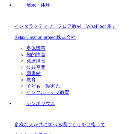
展示・体験
インタラクティブ・フロア教材「WizeFloor JP」
Relax'Creation project株式会社
身体障害
知的障害
発達障害
公共空間
図書館
教育
子ども・障害児
インクルーシブ教育
シンポジウム
多様な人が共に学べる場づくりを目指して