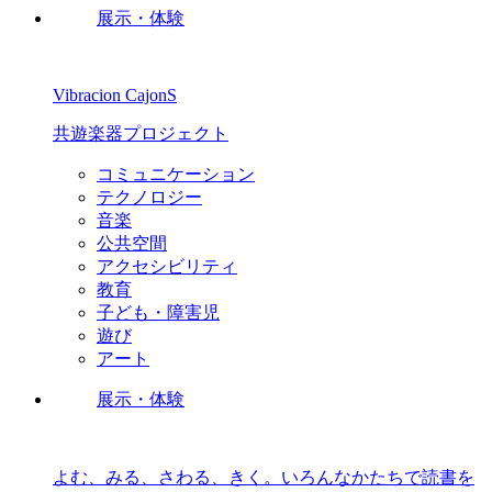
展示・体験
Vibracion CajonS
共遊楽器プロジェクト
コミュニケーション
テクノロジー
音楽
公共空間
アクセシビリティ
教育
子ども・障害児
遊び
アート
展示・体験
よむ、みる、さわる、きく。いろんなかたちで読書を