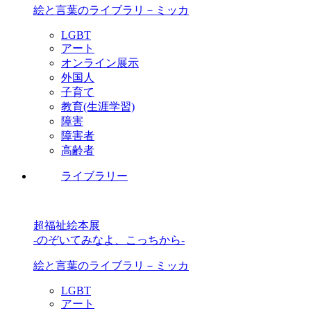
絵と言葉のライブラリ－ミッカ
LGBT
アート
オンライン展示
外国人
子育て
教育(生涯学習)
障害
障害者
高齢者
ライブラリー
超福祉絵本展
-のぞいてみなよ、こっちから-
絵と言葉のライブラリ－ミッカ
LGBT
アート