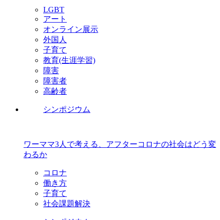
LGBT
アート
オンライン展示
外国人
子育て
教育(生涯学習)
障害
障害者
高齢者
シンポジウム
ワーママ3人で考える、アフターコロナの社会はどう変
わるか
コロナ
働き方
子育て
社会課題解決