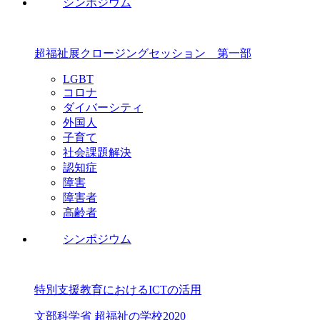
シンポジウム
超福祉展クロージングセッション 第一部
LGBT
コロナ
ダイバーシティ
外国人
子育て
社会課題解決
認知症
障害
障害者
高齢者
シンポジウム
特別支援教育におけるICTの活用
文部科学省 超福祉の学校2020