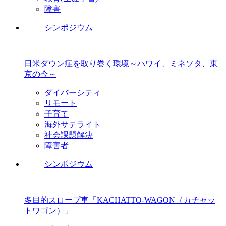
障害
シンポジウム
日米ダウン症を取り巻く環境～ハワイ、ミネソタ、東
京の今～
ダイバーシティ
リモート
子育て
海外サテライト
社会課題解決
障害者
シンポジウム
多目的スロープ車「KACHATTO-WAGON（カチャッ
トワゴン）」