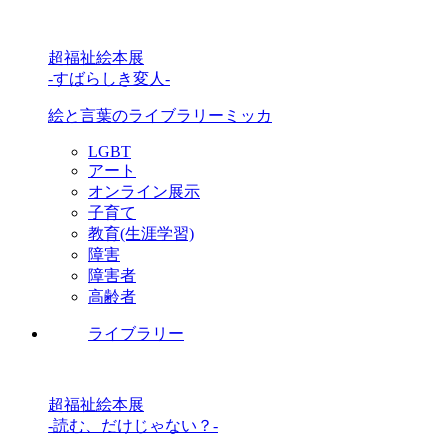
超福祉絵本展
-すばらしき変人-
絵と言葉のライブラリーミッカ
LGBT
アート
オンライン展示
子育て
教育(生涯学習)
障害
障害者
高齢者
ライブラリー
超福祉絵本展
-読む、だけじゃない？-