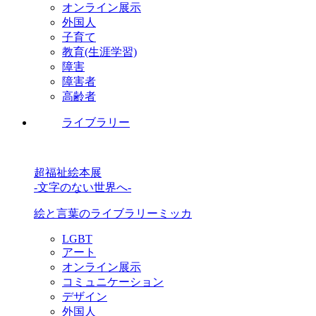
オンライン展示
外国人
子育て
教育(生涯学習)
障害
障害者
高齢者
ライブラリー
超福祉絵本展
-文字のない世界へ-
絵と言葉のライブラリーミッカ
LGBT
アート
オンライン展示
コミュニケーション
デザイン
外国人